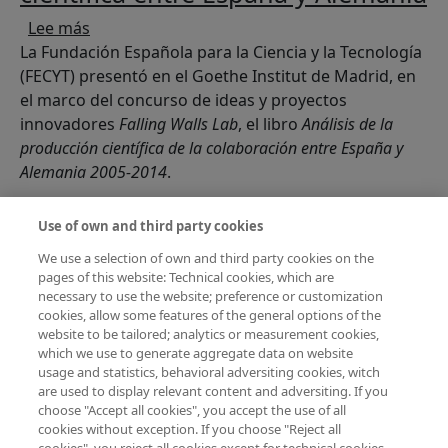
sobre Aumenta la colaboración científica entre
Lee más
La Fundación Española para la Ciencia y la Tecnología
(FECYT) presentó en el Goethe Institut de Madrid, en
el marco del concurso de ideas y proyectos
innovadores
Falling Walls Lab
, el libro
Análisis de la
producción científica de la colaboración entre España y
Alemania 2005-2014
.
La producción científica excelente
Use of own and third party cookies
se consolida en España
We use a selection of own and third party cookies on the
pages of this website: Technical cookies, which are
sobre La producción científica excelente se co
Lee más
necessary to use the website; preference or customization
El Observatorio Español de I+D+i (ICONO), que
cookies, allow some features of the general options of the
gestiona la Fundación Española para la Ciencia y la
website to be tailored; analytics or measurement cookies,
Tecnología (FECYT), ha publicado un informe en el
which we use to generate aggregate data on website
usage and statistics, behavioral adversiting cookies, witch
que analiza la actividad científica de España durante
are used to display relevant content and adversiting. If you
el periodo 2005-2014 a través del estudio de varios
choose "Accept all cookies", you accept the use of all
indicadores bibliométricos. Estos indicadores
cookies without exception. If you choose "Reject all