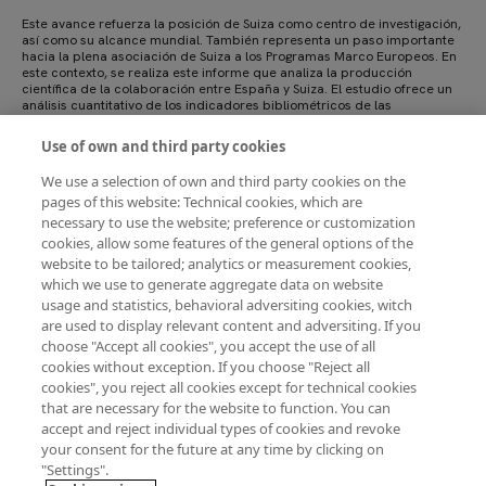
Este avance refuerza la posición de Suiza como centro de investigación,
así como su alcance mundial. También representa un paso importante
hacia la plena asociación de Suiza a los Programas Marco Europeos. En
este contexto, se realiza este informe que analiza la producción
científica de la colaboración entre España y Suiza. El estudio ofrece un
análisis cuantitativo de los indicadores bibliométricos de las
publicaciones científicas realizadas en colaboración entre España y
Suiza durante el decenio 2014-2023.
Use of own and third party cookies
We use a selection of own and third party cookies on the
pages of this website: Technical cookies, which are
Descargar PDF
necessary to use the website; preference or customization
cookies, allow some features of the general options of the
website to be tailored; analytics or measurement cookies,
which we use to generate aggregate data on website
usage and statistics, behavioral adversiting cookies, witch
Producción científica
España
Suiza
are used to display relevant content and adversiting. If you
choose "Accept all cookies", you accept the use of all
cookies without exception. If you choose "Reject all
cookies", you reject all cookies except for technical cookies
Paginación
that are necessary for the website to function. You can
accept and reject individual types of cookies and revoke
Página actual
Página
Página
Siguiente página
1
2
3
Siguiente >
your consent for the future at any time by clicking on
"Settings".