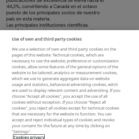
publicaciones de excelencia se eleva hasta el
44,2%, convirtiendo a Canadá en el octavo
puesto de los principales socios de nuestro
país en esta materia.
Las principales instituciones científicas
españolas presentes en esta colaboración
son, por orden, el Consejo superior de
Use of own and third party cookies
Investigaciones Científicas (CSIC), la
We use a selection of own and third party cookies on the
Universidad Autónoma de Barcelona, La
pages of this website: Technical cookies, which are
Universidad de Barcelona y el Instituto de
necessary to use the website; preference or customization
Salud Carlos III (ISCIII). En el área de Medicina,
cookies, allow some features of the general options of the
el ISCIII es la primera institución española. Por
website to be tailored; analytics or measurement cookies,
parte de Canadá, la Universidad de Toronto, la
which we use to generate aggregate data on website
Universidad British Columbia, la Universidad
usage and statistics, behavioral adversiting cookies, witch
McGill y la Universidad de Montreal son las
are used to display relevant content and adversiting. If you
instituciones que más han colaborado con
choose "Accept all cookies", you accept the use of all
España.
cookies without exception. If you choose "Reject all
cookies", you reject all cookies except for technical cookies
that are necessary for the website to function. You can
accept and reject individual types of cookies and revoke
your consent for the future at any time by clicking on
Producción científica
España
"Settings".
Cookies privacy