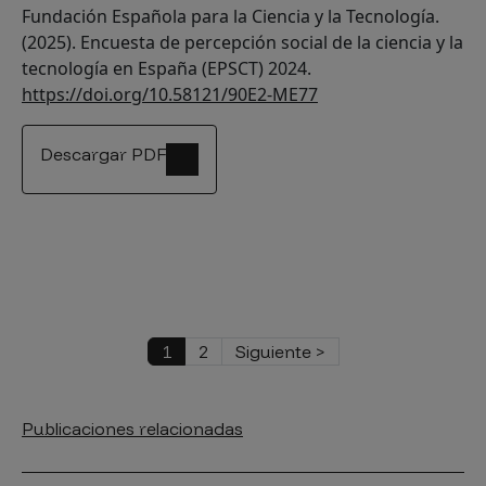
Fundación Española para la Ciencia y la Tecnología.
(2025). Encuesta de percepción social de la ciencia y la
tecnología en España (EPSCT) 2024.
https://doi.org/10.58121/90E2-ME77
Descargar PDF
Paginación
Página actual
Página
Siguiente página
1
2
Siguiente >
Publicaciones relacionadas