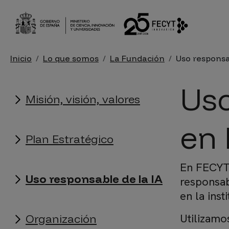
Pasar al contenido principal
Sobrescribir enlaces de ayu
Inicio
Lo que somos
La Fundación
Uso responsa
La fundación
Uso
Misión, visión, valores
en
Plan Estratégico
En FECYT q
Uso responsable de la IA
responsab
en la inst
Utilizamo
Organización