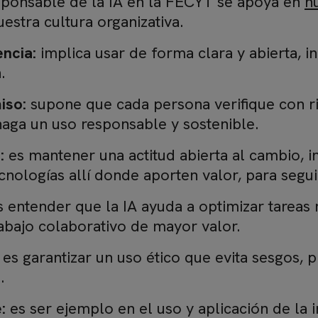
sponsable de la IA en la FECYT se apoya en
n
uestra cultura organizativa.
ncia:
implica usar de forma clara y abierta,
.
iso:
supone que cada persona verifique con rig
aga un uso responsable y sostenible.
:
es mantener una actitud abierta al cambio, inc
cnologías allí donde aporten valor, para segu
 entender que la IA ayuda a optimizar tareas r
rabajo colaborativo de mayor valor.
es garantizar un uso ético que evita sesgos, p
.
e:
es ser ejemplo en el uso y aplicación de la in