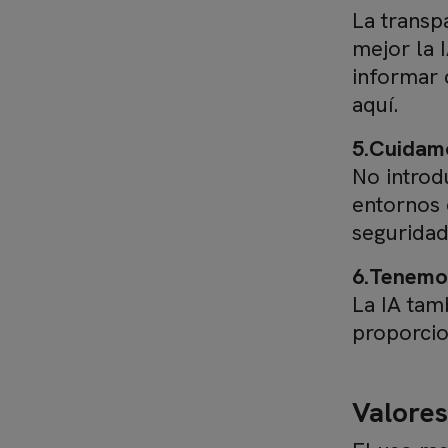
La transp
mejor la 
informar 
aquí.
5.Cuidamo
No introd
entornos 
seguridad
6.Tenemos
La IA tam
proporci
Valore