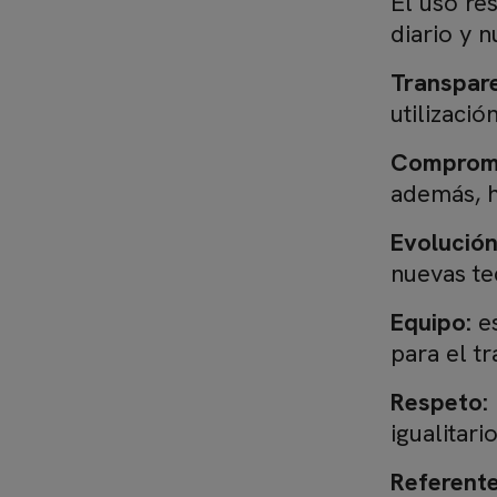
El uso re
diario y n
Transpare
utilización
Comprom
además, h
Evolución
nuevas te
Equipo:
es
para el t
Respeto:
igualitario
Referent