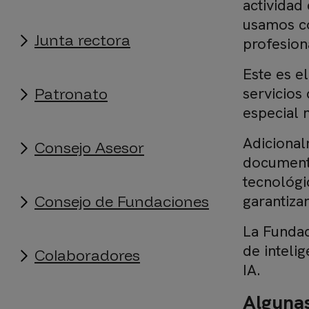
actividad
usamos co
Junta rectora
profesion
Este es e
servicios
Patronato
especial 
Adicional
Consejo Asesor
documento
tecnológi
garantiza
Consejo de Fundaciones
La Fundac
de inteli
Colaboradores
IA.
Algunas