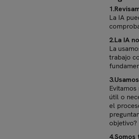
1.Revisam
La IA pue
comprobam
2.La IA n
La usamos
trabajo c
fundamen
3.Usamos 
Evitamos 
útil o ne
el proces
preguntam
objetivo?
4.Somos 