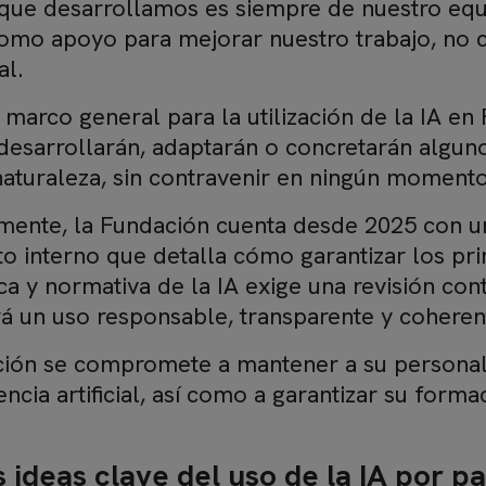
 que desarrollamos es siempre de nuestro equi
mo apoyo para mejorar nuestro trabajo, no co
al.
l marco general para la utilización de la IA e
 desarrollarán, adaptarán o concretarán alguno
naturaleza, sin contravenir en ningún moment
mente, la Fundación cuenta desde 2025 con un
 interno que detalla cómo garantizar los prin
ca y normativa de la IA exige una revisión con
rá un uso responsable, transparente y coheren
ión se compromete a mantener a su personal 
gencia artificial, así como a garantizar su for
 ideas clave del uso de la IA por p