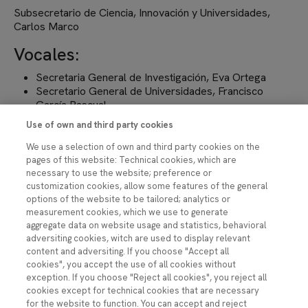
Subsecretario de Ciencia, Innovación y Universidades,
Carlos Marco
Vocales:
Secretaria General de Investigación, Eva Ortega
Secretario General de Universidades, Francisco
García Pascual
Secretaria General de Innovación, Teresa Riesgo
Use of own and third party cookies
Directora General de Planificación, Coordinación y
Transferencia del Conocimiento, Elisa Rivera
We use a selection of own and third party cookies on the
Director del Gabinete de la Ministra de Ciencia,
pages of this website: Technical cookies, which are
Innovación y Universidades, Guillermo Martín
necessary to use the website; preference or
customization cookies, allow some features of the general
Secretario General Técnico del Ministerio de Ciencia,
options of the website to be tailored; analytics or
Innovación y Universidades, Ignacio Hermoso
measurement cookies, which we use to generate
Director General de la Agencia Estatal de
aggregate data on website usage and statistics, behavioral
Investigación (AEI), José Manuel Fernández de
adversiting cookies, witch are used to display relevant
Labastida
content and adversiting. If you choose "Accept all
Presidenta del Consejo Superior de Investigaciones
cookies", you accept the use of all cookies without
Científicas (CSIC), Eloísa del Pino
exception. If you choose "Reject all cookies", you reject all
Director General del Centro para el Desarrollo
cookies except for technical cookies that are necessary
Tecnológico y la Innovación (CDTI), José Moisés
for the website to function. You can accept and reject