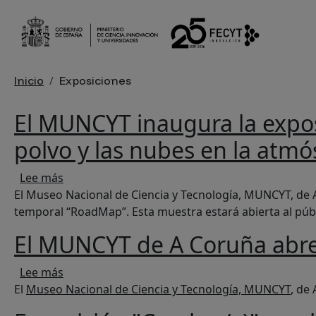
Pasar al contenido principal
Sobrescribir enlaces de ayu
Inicio
Exposiciones
El MUNCYT inaugura la expos
polvo y las nubes en la atm
sobre El MUNCYT inaugura la exposición tempor
Lee más
El Museo Nacional de Ciencia y Tecnología, MUNCYT, de
temporal “RoadMap”. Esta muestra estará abierta al públ
El MUNCYT de A Coruña abre a
sobre El MUNCYT de A Coruña abre al público la
Lee más
El
Museo Nacional de Ciencia y Tecnología, MUNCYT
, de