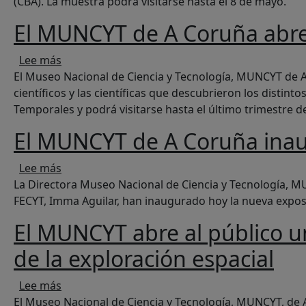
(CBA). La muestra podrá visitarse hasta el 8 de mayo.
El MUNCYT de A Coruña abre l
sobre El MUNCYT de A Coruña abre la exposición
Lee más
El Museo Nacional de Ciencia y Tecnología, MUNCYT de A 
científicos y las científicas que descubrieron los distin
Temporales y podrá visitarse hasta el último trimestre de
El MUNCYT de A Coruña inau
sobre El MUNCYT de A Coruña inaugura la expo
Lee más
La Directora Museo Nacional de Ciencia y Tecnología, MU
FECYT, Imma Aguilar, han inaugurado hoy la nueva expo
El MUNCYT abre al público u
de la exploración espacial
sobre El MUNCYT abre al público una exposición
Lee más
El Museo Nacional de Ciencia y Tecnología, MUNCYT, de Al