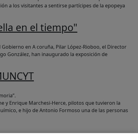
ción a los visitantes a sentirse partícipes de la epopeya
lla en el tiempo"
Gobierno en A coruña, Pilar López-Rioboo, el Director
ingo González, han inaugurado la exposición de
 MUNCYT
moria”.
e y Enrique Marchesi-Herce, pilotos que tuvieron la
uímico, e hijo de Antonio Formoso una de las personas