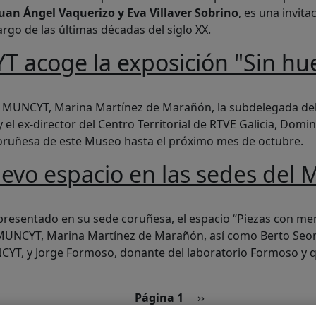
uan Ángel Vaquerizo y Eva Villaver Sobrino
, es una invita
argo de las últimas décadas del siglo XX.
 acoge la exposición "Sin hue
posición "Sin huella en el tiempo"
a, MUNCYT, Marina Martínez de Marañón, la subdelegada del 
 el ex-director del Centro Territorial de RTVE Galicia, Dom
 coruñesa de este Museo hasta el próximo mes de octubre.
uevo espacio en las sedes del
 en las sedes del MUNCYT
presentado en su sede coruñesa, el espacio “Piezas con me
l MUNCYT, Marina Martínez de Marañón, así como Berto Seon
YT, y Jorge Formoso, donante del laboratorio Formoso y q
Siguiente página
Página 1
››