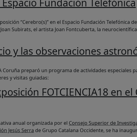
l Espacio Fundación Telefónica
ndación Telefónica
posición “Cerebro(s)” en el Espacio Fundación Telefónica de 
oan Subirats, el artista Joan Fontcuberta, la neurocientífic
cio y las observaciones astr
bservaciones astronómicas en MUNCYT A Coruña
 Coruña preparó un programa de actividades especiales par
res y visitas guiadas:
posición FOTCIENCIA18 en el C
CIENCIA18 en el Círculo de Bellas Artes de Madrid
ciativa anual organizada por el
Consejo Superior de Investiga
ón Jesús Serra
de Grupo Catalana Occidente, se ha inaugura