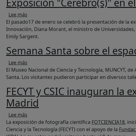
Exposición "Cerebro(s)" en e
sobre Exposición "Cerebro(s)" en el Espacio Fu
Lee más
El pasado17 de enero se celebró la presentación de la ex
Innovación, Diana Morant, el ministro de Universidades, J
Emily Sargent.
Semana Santa sobre el espa
sobre Semana Santa sobre el espacio y las o
Lee más
El Museo Nacional de Ciencia y Tecnología, MUNCYT, de A
Santa. Los visitantes pudieron participar en diversos talle
FECYT y CSIC inauguran la ex
Madrid
sobre FECYT y CSIC inauguran la exposición FOT
Lee más
La exposición de fotografía científica
FOTCIENCIA18
, ini
Ciencia y la Tecnología (FECYT) con el apoyo de la
Fundaci