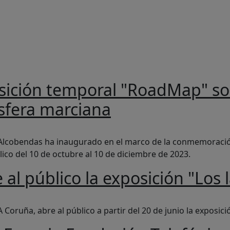
da a la navegación
ición temporal "RoadMap" sobr
ósfera marciana
al "RoadMap" sobre el papel y el impacto del polvo y las 
 Alcobendas ha inaugurado en el marco de la conmemoración
ico del 10 de octubre al 10 de diciembre de 2023.
l público la exposición "Los l
 exposición "Los laberintos del cerebro"
 A Coruña, abre al público a partir del 20 de junio la exposic