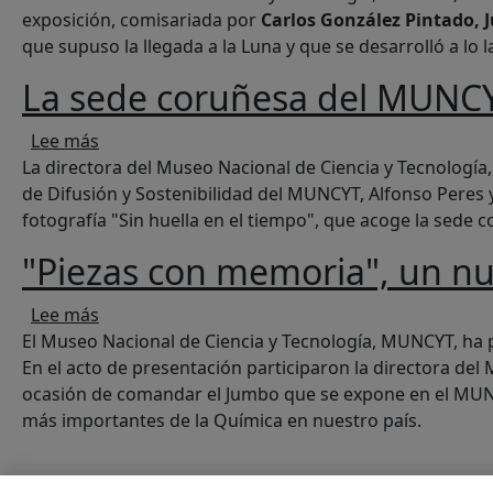
exposición, comisariada por
Carlos González Pintado, J
que supuso la llegada a la Luna y que se desarrolló a lo l
La sede coruñesa del MUNCYT
sobre La sede coruñesa del MUNCYT acoge la ex
Lee más
La directora del Museo Nacional de Ciencia y Tecnologí
de Difusión y Sostenibilidad del MUNCYT, Alfonso Peres y
fotografía "Sin huella en el tiempo", que acoge la sede
"Piezas con memoria", un n
sobre "Piezas con memoria", un nuevo espacio
Lee más
El Museo Nacional de Ciencia y Tecnología, MUNCYT, ha 
En el acto de presentación participaron la directora de
ocasión de comandar el Jumbo que se expone en el MUNC
más importantes de la Química en nuestro país.
Paginación