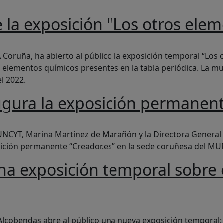
a exposición "Los otros eleme
 "Los otros elementos de la tabla periódica"
Coruña, ha abierto al público la exposición temporal “Los o
tos elementos químicos presentes en la tabla periódica. La m
l 2022.
gura la exposición permanent
sición permanente "Creador.es"
NCYT, Marina Martínez de Marañón y la Directora General de
sición permanente “Creador.es” en la sede coruñesa del MU
na exposición temporal sobre 
 temporal sobre el pasado, presente y futuro de la explora
cobendas abre al público una nueva exposición temporal: “T