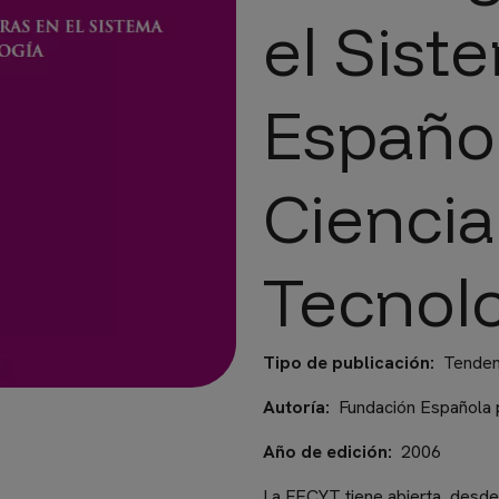
el Sist
Españo
Ciencia
Tecnol
Tipo de publicación
Tenden
Autoría
Fundación Española p
Año de edición
2006
La FECYT tiene abierta, desde s