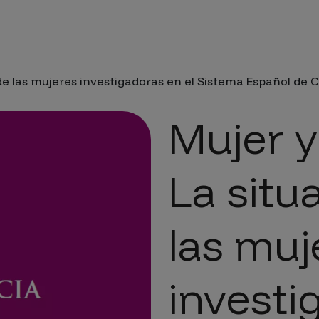
da a la navegación
de las mujeres investigadoras en el Sistema Español de Ci
Mujer y
La situ
las muj
investi