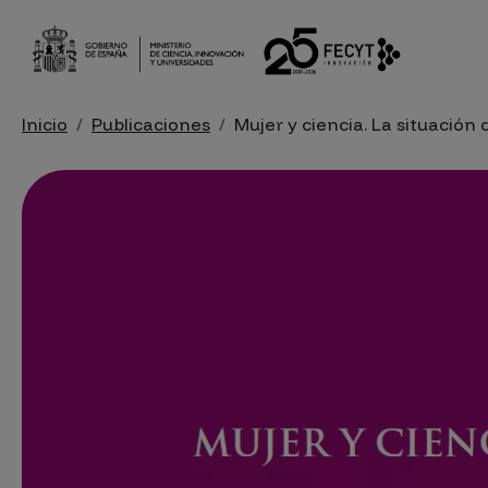
Pasar al contenido principal
Sobrescribir enlaces de ayu
Inicio
Publicaciones
Mujer y ciencia. La situación 