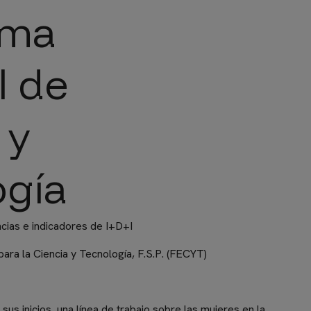
ema
l de
 y
ogía
cias e indicadores de I+D+I
ara la Ciencia y Tecnología, F.S.P. (FECYT)
us inicios, una línea de trabajo sobre las mujeres en la