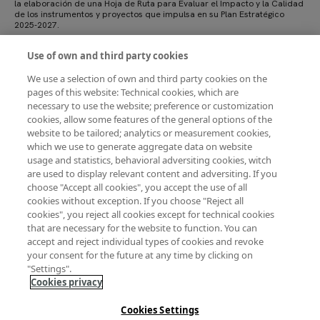
la elaboración de una Hoja de Ruta para Evaluar el Impacto y la Calidad
de los instrumentos y proyectos que impulsa en su Plan Estratégico
2025-2027.
Esta iniciativa responde a la necesidad de garantizar que sus acciones
Use of own and third party cookies
contribuyan de manera efectiva al fortalecimiento del Sistema Español
de Ciencia, Tecnología e Innovación (SECTI) y a la alineación con los
We use a selection of own and third party cookies on the
retos sociales, económicos y ambientales actuales.
pages of this website: Technical cookies, which are
La Hoja de Ruta de Evaluación Estratégica establecerá un marco para
necessary to use the website; preference or customization
analizar el impacto real de las actividades de FECYT, con un enfoque
cookies, allow some features of the general options of the
en:
website to be tailored; analytics or measurement cookies,
Identificar logros y áreas de mejora en la implementación de sus
which we use to generate aggregate data on website
instrumentos clave.
usage and statistics, behavioral adversiting cookies, witch
Garantizar la alineación de los proyectos con los objetivos
are used to display relevant content and adversiting. If you
estratégicos de FECYT y las necesidades del ecosistema de
choose "Accept all cookies", you accept the use of all
ciencia y tecnología en España.
Mejorar la transparencia y la rendición de cuentas ante la
cookies without exception. If you choose "Reject all
sociedad y las instituciones.
cookies", you reject all cookies except for technical cookies
that are necessary for the website to function. You can
accept and reject individual types of cookies and revoke
your consent for the future at any time by clicking on
"Settings".
Cookies privacy
Cookies Settings