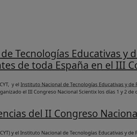
da a la navegación
l de Tecnologías Educativas y 
es de toda España en el III C
gías Educativas y de Formación del Profesorado, reúnen a do
CYT, y el
Instituto Nacional de Tecnologías Educativas y de
anizado el III Congreso Nacional Scientix los días 1 y 2 de
encias del II Congreso Naciona
 Congreso Nacional Scientix
ECYT) y el Instituto Nacional de Tecnologías Educativas y d