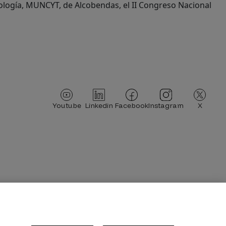
nología, MUNCYT, de Alcobendas, el II Congreso Nacional
Imagen
Imagen
Imagen
Imagen
Imagen
Youtube
Linkedin
Facebook
Instagram
X