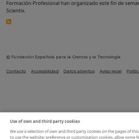
Formación Profesional han organizado este fin de semana
Scientix.
© Fundación Española para la Ciencia y la Tecnología
Pie de página
Contacto
Accesibilidad
Datos abiertos
Aviso legal
Políti
Use of own and third party cookies
We use a selection of own and third party cookies on the pages of this
to use the website; preference or customization cookies, allow some fe