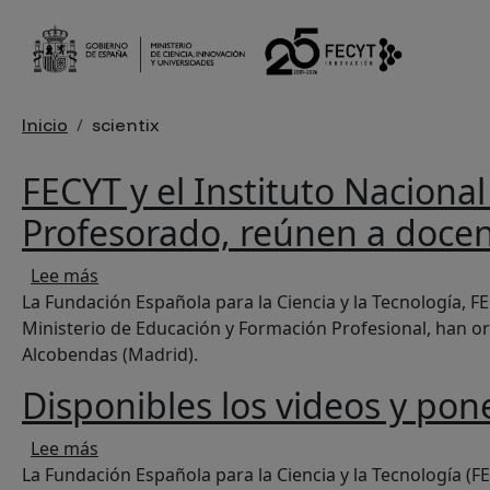
Pasar al contenido principal
Sobrescribir enlaces de ayu
Inicio
scientix
FECYT y el Instituto Naciona
Profesorado, reúnen a docent
sobre FECYT y el Instituto Nacional de Tecnolo
Lee más
La Fundación Española para la Ciencia y la Tecnología, FE
Ministerio de Educación y Formación Profesional, han org
Alcobendas (Madrid).
Disponibles los videos y pon
sobre Disponibles los videos y ponencias del II
Lee más
La Fundación Española para la Ciencia y la Tecnología (F