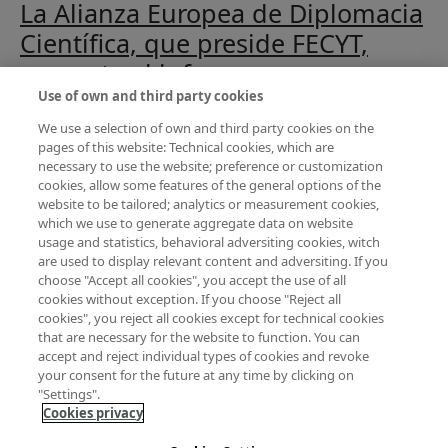
La Alianza Europea de Diplomacia
Científica, que preside FECYT,
presenta el informe
"Fortalecimiento de la Diplomacia
Use of own and third party cookies
Científica en Europa a través de
We use a selection of own and third party cookies on the
pages of this website: Technical cookies, which are
Horizonte Europa"
necessary to use the website; preference or customization
cookies, allow some features of the general options of the
sobre La Alianza Europea de Diplomacia Científi
Lee más
website to be tailored; analytics or measurement cookies,
La
Alianza Europea de Diplomacia Científica
, cuya
which we use to generate aggregate data on website
usage and statistics, behavioral adversiting cookies, witch
Presidencia ostenta actualmente FECYT, ha publicado
are used to display relevant content and adversiting. If you
un nuevo informe titulado
"Fortalecimiento de la
choose "Accept all cookies", you accept the use of all
Diplomacia Científica en Europa a través de Horizonte
cookies without exception. If you choose "Reject all
Europa".
Este documento se presenta como una
cookies", you reject all cookies except for technical cookies
that are necessary for the website to function. You can
contribución a la discusión actual sobre las
accept and reject individual types of cookies and revoke
necesidades de investigación para el programa
your consent for the future at any time by clicking on
europeo Horizon Europe (2025-2027).
"Settings".
Cookies privacy