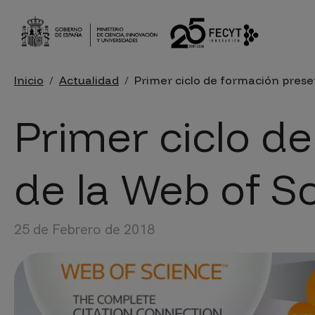
Pasar al contenido principal
Sobrescribir enlaces de ayu
Inicio
Actualidad
Primer ciclo de formación prese
Primer ciclo d
de la Web of S
25 de Febrero de 2018