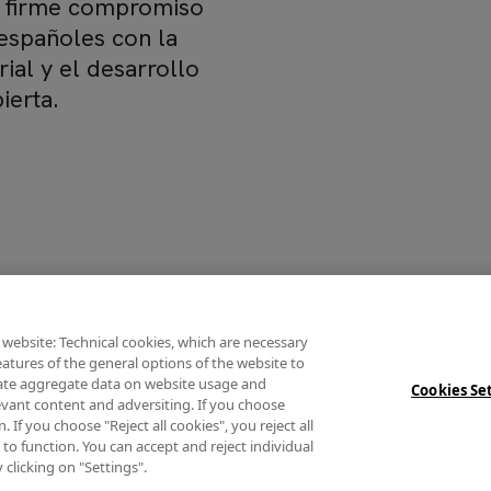
 el firme compromiso
 españoles con la
rial y el desarrollo
ierta.
 website: Technical cookies, which are necessary
atures of the general options of the website to
rate aggregate data on website usage and
Cookies Se
levant content and adversiting. If you choose
 If you choose "Reject all cookies", you reject all
 to function. You can accept and reject individual
clicking on "Settings".
ca de privacidad
Política de cookies