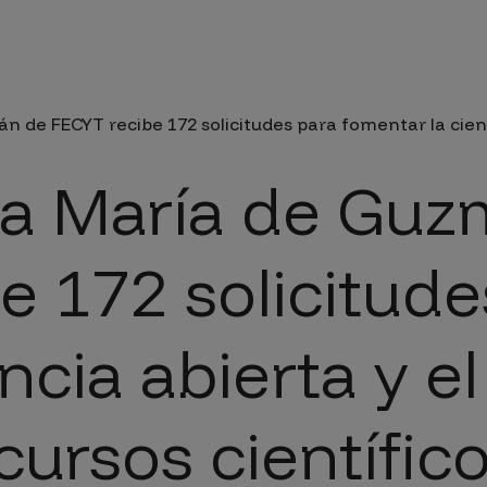
da a la navegación
de FECYT recibe 172 solicitudes para fomentar la cienci
ia María de Gu
e 172 solicitude
ncia abierta y el
cursos científic