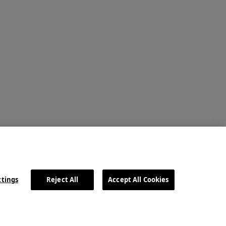
ttings
Reject All
Accept All Cookies
Imagen
Imagen
Imagen
Imagen
Imagen
Youtube
Linkedin
Facebook
Instagram
X