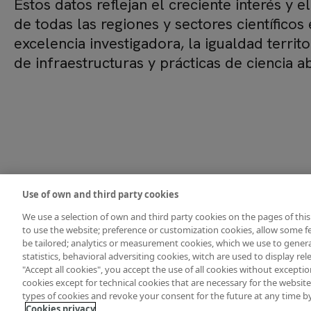
Estos datos reflejan el creciente interés y
de todas las regiones y sectores científicos
excelencia investigadora, la igualdad territo
de infraestructuras y prácticas de ciencia ab
Use of own and third party cookies
We use a selection of own and third party cookies on the pages of this
to use the website; preference or customization cookies, allow some fe
be tailored; analytics or measurement cookies, which we use to gene
statistics, behavioral adversiting cookies, witch are used to display re
"Accept all cookies", you accept the use of all cookies without exception.
© Fundación Española para la Ciencia y la Tecnología
cookies except for technical cookies that are necessary for the website
types of cookies and revoke your consent for the future at any time by 
Pie de página
Contacto
Accesibilidad
Datos abiertos
Aviso legal
Políti
Cookies privacy