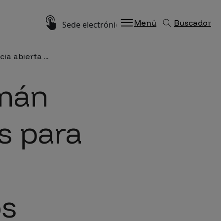
Imagen
Menú
Buscador
Sede electrónica
a abierta ...
zmán
s para
os