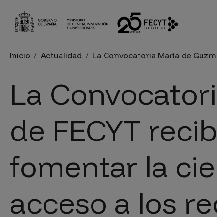
Pasar al contenido principal
Sobrescribir enlaces de ayu
Inicio
Actualidad
La Convocatoria María de Guzmán 
La Convocator
de FECYT recib
fomentar la cie
acceso a los re