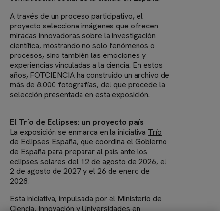
A través de un proceso participativo, el
proyecto selecciona imágenes que ofrecen
miradas innovadoras sobre la investigación
científica, mostrando no solo fenómenos o
procesos, sino también las emociones y
experiencias vinculadas a la ciencia. En estos
años, FOTCIENCIA ha construido un archivo de
más de 8.000 fotografías, del que procede la
selección presentada en esta exposición.
El Trío de Eclipses: un proyecto país
La exposición se enmarca en la iniciativa
Trío
de Eclipses España
, que coordina el Gobierno
de España para preparar al país ante los
eclipses solares del 12 de agosto de 2026, el
2 de agosto de 2027 y el 26 de enero de
2028.
Esta iniciativa, impulsada por el Ministerio de
Ciencia, Innovación y Universidades en
colaboración con FECYT, tiene como objetivo