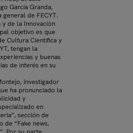
iago García Granda,
 general de FECYT.
a y de la Innovación
ipal objetivo es que
 Cultura Científica y
YT, tengan la
experiencias y buenas
ias de interés en su
ontejo, investigador
que ha pronunciado la
blicidad y
especializado en
eria”, sección de
do de “Fake news,
”. Por su parte,