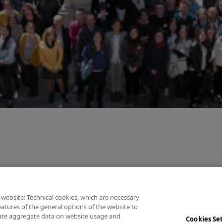
 website: Technical cookies, which are necessary
atures of the general options of the website to
rate aggregate data on website usage and
Cookies Se