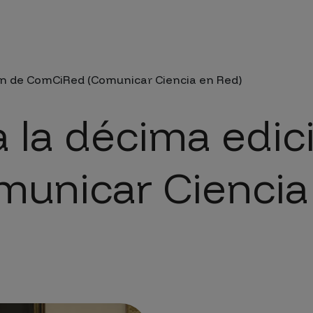
da a la navegación
ón de ComCiRed (Comunicar Ciencia en Red)
 la décima edic
unicar Ciencia