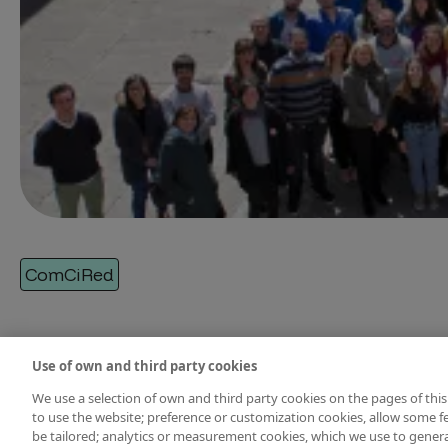
ComCiRed
Use of own and third party cookies
We use a selection of own and third party cookies on the pages of this
to use the website; preference or customization cookies, allow some fe
be tailored; analytics or measurement cookies, which we use to gene