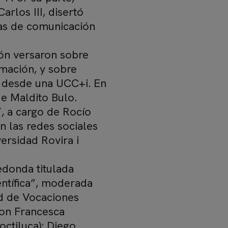
arlos III, disertó
as de comunicación
ión versaron sobre
rmación, y sobre
s desde una UCC+i. En
de Maldito Bulo.
, a cargo de Rocío
en las redes sociales
ersidad Rovira i
edonda titulada
entífica”, moderada
ad de Vocaciones
eron Francesca
octiluca); Diego