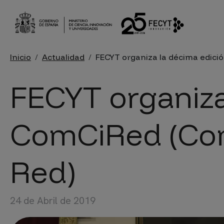
Pasar al contenido principal
Sobrescribir enlaces de ayu
Inicio
Actualidad
FECYT organiza la décima edici
FECYT organiza
ComCiRed (Com
Red)
24 de Abril de 2019