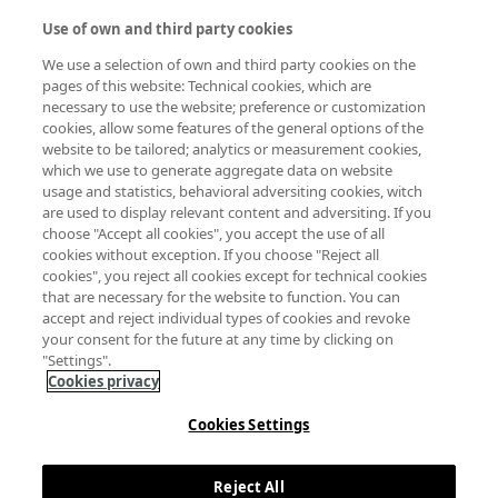
e innovadoras y líderes de todos los sectores
e industrias atrayendo a una amplia variedad
Use of own and third party cookies
de públicos entre los que se encuentran
We use a selection of own and third party cookies on the
artistas de diversos ámbitos, personal
pages of this website: Technical cookies, which are
científico, profesionales de la ingeniería y
necessary to use the website; preference or customization
entusiastas de la tecnología en general, entre
cookies, allow some features of the general options of the
otros. También asisten representantes de
website to be tailored; analytics or measurement cookies,
empresas tecnológicas de vanguardia, así
which we use to generate aggregate data on website
como de instituciones académicas y
usage and statistics, behavioral adversiting cookies, witch
gubernamentales que comparten un interés
are used to display relevant content and adversiting. If you
común en la innovación y el arte digital de
choose "Accept all cookies", you accept the use of all
vanguardia.
cookies without exception. If you choose "Reject all
cookies", you reject all cookies except for technical cookies
that are necessary for the website to function. You can
accept and reject individual types of cookies and revoke
your consent for the future at any time by clicking on
MUNCYT
SÓNAR
SÓNAR+D
DUPERIER
rayos cósmicos
"Settings".
Cookies privacy
Cookies Settings
© Fundación Española para la Ciencia y la Tecnología
Reject All
Imagen
Imagen
Imagen
Imagen
Imagen