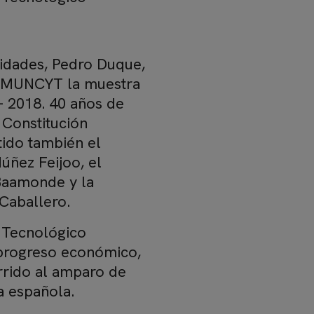
sidades, Pedro Duque,
l MUNCYT la muestra
– 2018. 40 años de
 Constitución
tido también el
úñez Feijoo, el
Baamonde y la
 Caballero.
o Tecnológico
l progreso económico,
urrido al amparo de
a española.