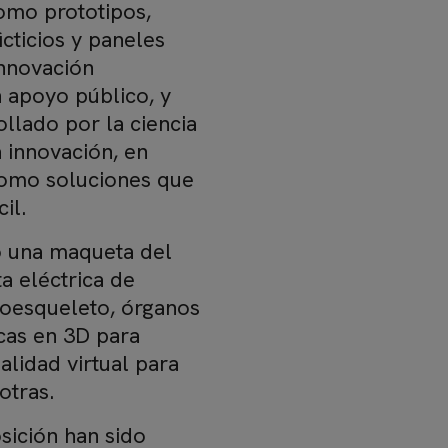
omo prototipos,
cticios y paneles
innovación
 apoyo público, y
lado por la ciencia
a innovación, en
 como soluciones que
il.
o una maqueta del
a eléctrica de
xoesqueleto, órganos
cas en 3D para
alidad virtual para
otras.
sición han sido