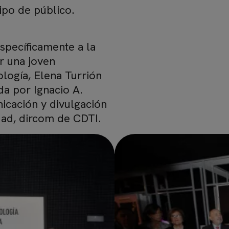
ipo de público.
specíficamente a la
r una joven
ología, Elena Turrión
da por Ignacio A.
icación y divulgación
idad, dircom de CDTI.
Imagen