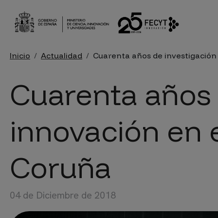
Pasar al contenido principal
Sobrescribir enlaces de ayu
Inicio
Actualidad
Cuarenta años de investigación
Cuarenta años 
innovación en
Coruña
04 de Diciembre de 2018