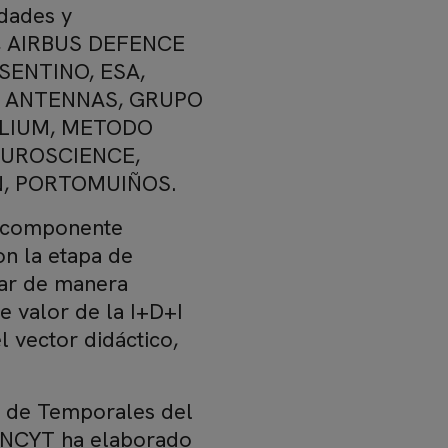
idades y
A, AIRBUS DEFENCE
SENTINO, ESA,
S ANTENNAS, GRUPO
BELIUM, METODO
EUROSCIENCE,
N, PORTOMUIÑOS.
el componente
on la etapa de
izar de manera
de valor de la I+D+I
l vector didáctico,
la de Temporales del
UNCYT ha elaborado