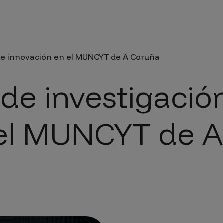
da a la navegación
 e innovación en el MUNCYT de A Coruña
de investigació
 el MUNCYT de A