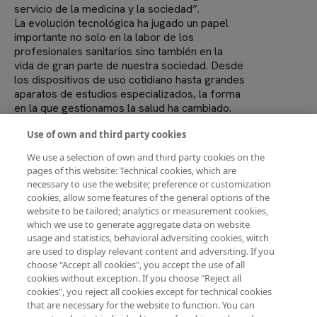
servicio de la medicina y la sociedad”.
La evolución tecnológica ha jugado un papel
importante no solo en la labor de los
profesionales sanitarios sino también en la
vida de gran parte de nuestra sociedad. Desde
los dispositivos de uso cotidiano hasta grandes
aparatos de estudios especializados, la forma
en la que gestionamos la salud ha cambiado.
Se habla de los tiempos en los que las
Use of own and third party cookies
máquinas realizarán muchas de las funciones
que antes se hacían de manera manual, pero el
We use a selection of own and third party cookies on the
contacto con las personas, la atención de los
pages of this website: Technical cookies, which are
pacientes y el entendimiento de sus
necessary to use the website; preference or customization
preocupaciones, no dejarán de ser, como no
cookies, allow some features of the general options of the
han dejado de serlo hasta ahora, el centro de
website to be tailored; analytics or measurement cookies,
atención de los profesionales por muy
which we use to generate aggregate data on website
tecnológicas que sean las herramientas
usage and statistics, behavioral adversiting cookies, witch
disponibles.
are used to display relevant content and adversiting. If you
En este foro se hará un repaso a algunos de
choose "Accept all cookies", you accept the use of all
los ejemplos que dejan claro que el futuro de
cookies without exception. If you choose "Reject all
la medicina y la tecnología están
cookies", you reject all cookies except for technical cookies
irremediablemente unidos.
that are necessary for the website to function. You can