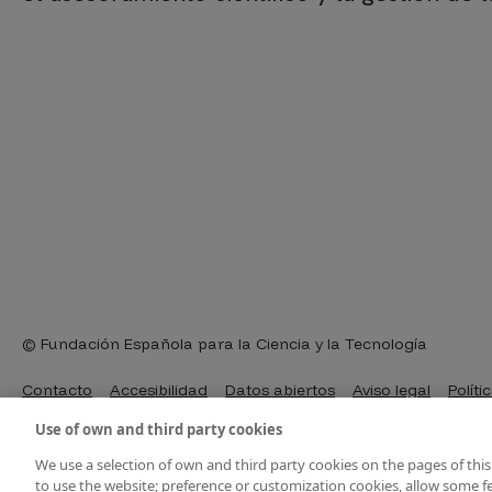
© Fundación Española para la Ciencia y la Tecnología
Pie de página
Contacto
Accesibilidad
Datos abiertos
Aviso legal
Políti
Use of own and third party cookies
We use a selection of own and third party cookies on the pages of this
to use the website; preference or customization cookies, allow some fe